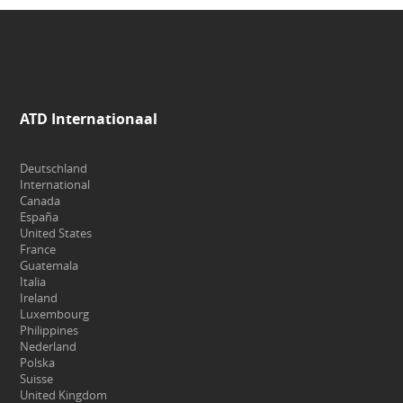
ATD Internationaal
Deutschland
International
Canada
España
United States
France
Guatemala
Italia
Ireland
Luxembourg
Philippines
Nederland
Polska
Suisse
United Kingdom