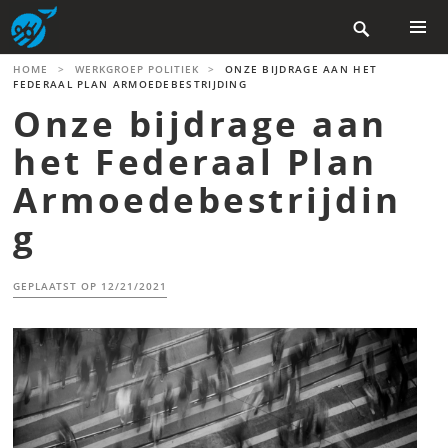
Skip

to
content
PRIMAR
HOME
>
WERKGROEP POLITIEK
>
ONZE BIJDRAGE AAN HET
MENU
FEDERAAL PLAN ARMOEDEBESTRIJDING
Onze bijdrage aan
het Federaal Plan
Armoedebestrijdin
g
GEPLAATST OP
12/21/2021