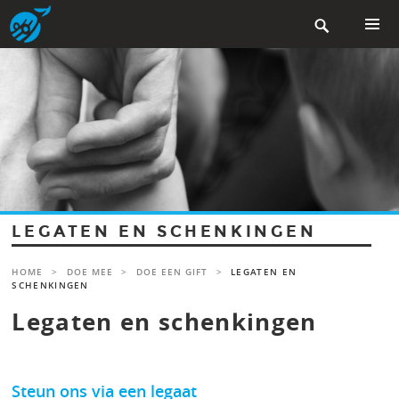
Skip

to
content
PRIMAR
MENU
LEGATEN EN SCHENKINGEN
HOME
>
DOE MEE
>
DOE EEN GIFT
>
LEGATEN EN
SCHENKINGEN
Legaten en schenkingen
Steun ons via een legaat