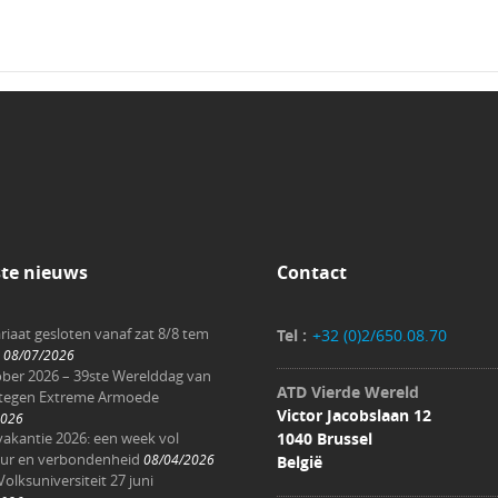
ste nieuws
Contact
riaat gesloten vanaf zat 8/8 tem
Tel :
+32 (0)2/650.08.70
08/07/2026
ober 2026 – 39ste Werelddag van
ATD Vierde Wereld
 tegen Extreme Armoede
Victor Jacobslaan 12
2026
akantie 2026: een week vol
1040 Brussel
ur en verbondenheid
08/04/2026
België
Volksuniversiteit 27 juni