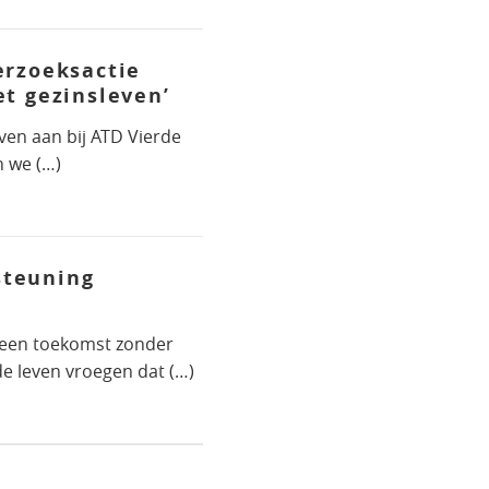
erzoeksactie
et gezinsleven’
ven aan bij ATD Vierde
n we (…)
steuning
een toekomst zonder
e leven vroegen dat (…)