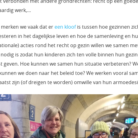
nt verbonden met andere grondrechten: recht op een goede 
aardig werk,…
e merken we vaak dat er
een kloof
is tussen hoe gezinnen zi
steren in het dagelijkse leven en hoe de samenleving en hu
rnationale) acties rond het recht op gezin willen we samen 
nodig is zodat hun kinderen zich ten volle binnen hun gezi
t geven. Hoe kunnen we samen hun situatie verbeteren? Wel
kunnen we doen naar het beleid toe? We werken vooral sa
aatst zijn (of dreigen te worden) omwille van hun armoedesi