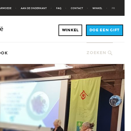
 ARMOEDE
AAN DE ONDERKANT
FAQ
CONTACT
WINKEL
FR
ZOEKEN
OOK