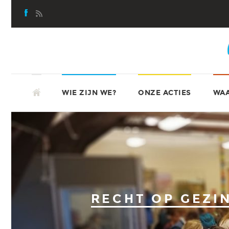
Skip
to
content
SKIP
ATD-VIERDEWERELD
TO
WIE ZIJN WE?
ONZE ACTIES
WAA
CONTENT
RECHT OP GEZI