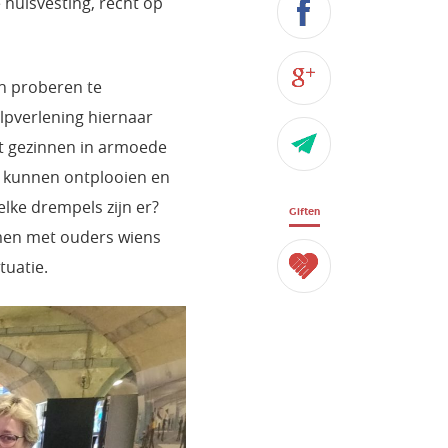
huisvesting, recht op
ch proberen te
lpverlening hiernaar
met gezinnen in armoede
n kunnen ontplooien en
ke drempels zijn er?
Giften
men met ouders wiens
tuatie.