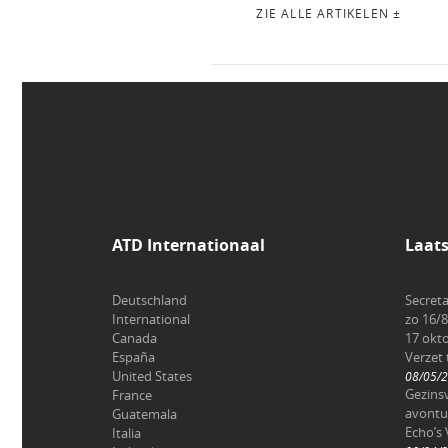
ZIE ALLE ARTIKELEN ±
ATD Internationaal
Laat
Deutschland
Secreta
International
zo 16/8
Canada
17 okt
España
Verzet
United States
08/05/
Gezinsv
France
avontu
Guatemala
Echo’s 
Italia