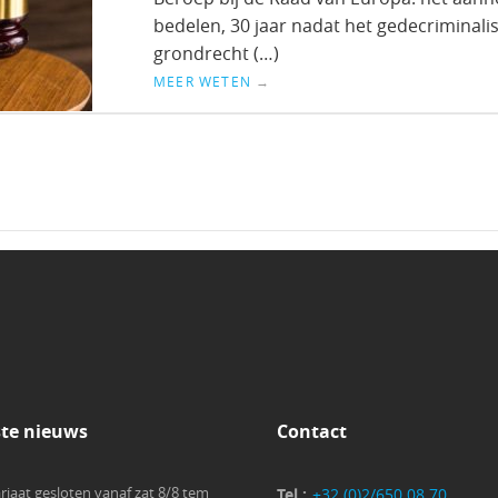
bedelen, 30 jaar nadat het gedecriminal
grondrecht (…)
MEER WETEN
→
ste nieuws
Contact
riaat gesloten vanaf zat 8/8 tem
Tel :
+32 (0)2/650.08.70