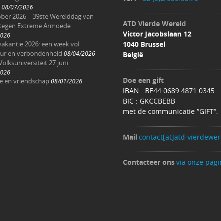
08/07/2026
ober 2026 – 39ste Werelddag van
ATD Vierde Wereld
 tegen Extreme Armoede
Victor Jacobslaan 12
2026
akantie 2026: een week vol
1040 Brussel
ur en verbondenheid
08/04/2026
België
Volksuniversiteit 27 juni
2026
Doe een gift
ee en vriendschap
08/01/2026
IBAN : BE44 0689 4871 0345
BIC : GKCCBEBB
met de communicatie “GIFT“.
Mail
contact[at]atd-vierdewer
Contacteer ons
via onze pagi