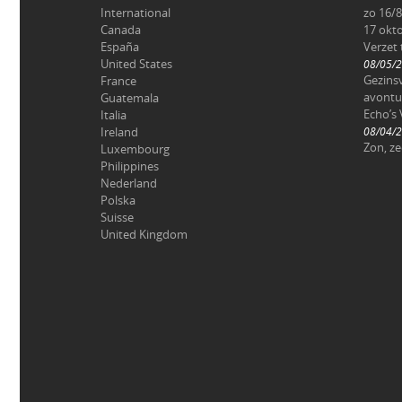
International
zo 16/8
Canada
17 okt
España
Verzet
United States
08/05/
Gezinsv
France
avontu
Guatemala
Echo’s 
Italia
Ireland
08/04/
Zon, z
Luxembourg
Philippines
Nederland
Polska
Suisse
United Kingdom