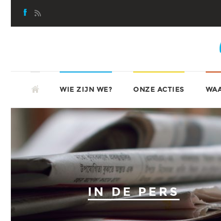
Skip
to
content
SKIP
ATD-VIERDEWERELD
TO
WIE ZIJN WE?
ONZE ACTIES
WAA
CONTENT
IN DE PERS