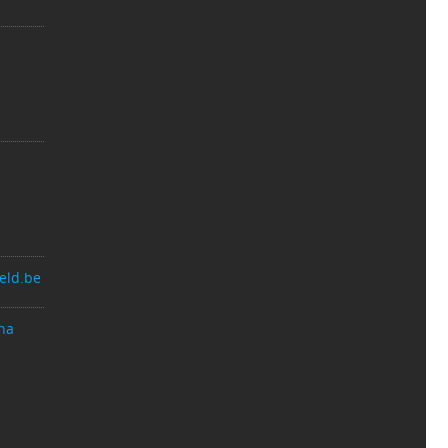
eld.be
na