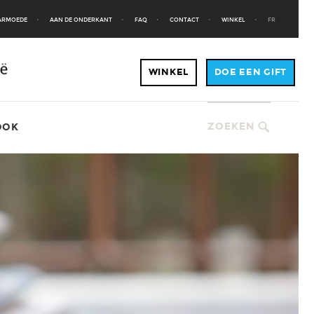
 ARMOEDE
AAN DE ONDERKANT
FAQ
CONTACT
WINKEL
FR
ZOEKEN
OOK