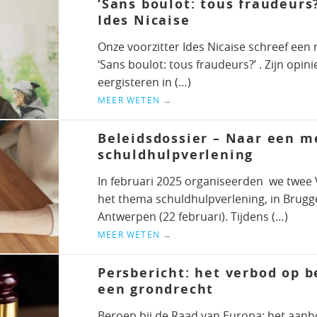
‘Sans boulot: tous fraudeurs?
Ides Nicaise
Onze voorzitter Ides Nicaise schreef een
‘Sans boulot: tous fraudeurs?’ . Zijn opin
eergisteren in (…)
MEER WETEN
→
Beleidsdossier – Naar een 
schuldhulpverlening
In februari 2025 organiseerden we twee 
het thema schuldhulpverlening, in Brugge
Antwerpen (22 februari). Tijdens (…)
MEER WETEN
→
Persbericht: het verbod op 
een grondrecht
Beroep bij de Raad van Europa: het aan