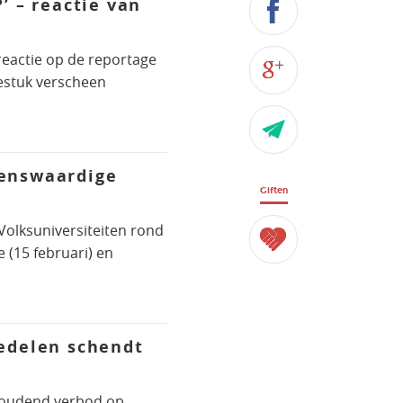
’ – reactie van
 reactie op de reportage
iestuk verscheen
menswaardige
Giften
Volksuniversiteiten rond
 (15 februari) en
bedelen schendt
houdend verbod op