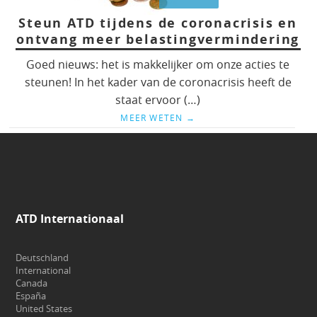
Steun ATD tijdens de coronacrisis en
ontvang meer belastingvermindering
Goed nieuws: het is makkelijker om onze acties te
steunen! In het kader van de coronacrisis heeft de
staat ervoor (…)
MEER WETEN
→
ATD Internationaal
Deutschland
International
Canada
España
United States