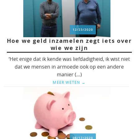
12/23/2020
Hoe we geld inzamelen zegt iets over
wie we zijn
‘Het enige dat ik kende was liefdadigheid, ik wist niet
dat we mensen in armoede ook op een andere
manier (…)
MEER WETEN
→
06/17/2020