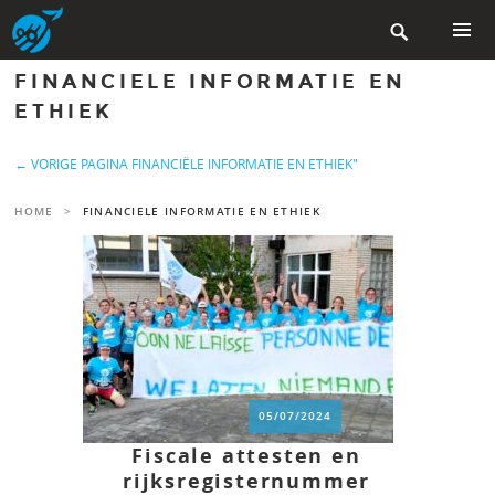
Skip

to
content
PRIMAR
FINANCIELE INFORMATIE EN
MENU
ETHIEK
← VORIGE PAGINA FINANCIËLE INFORMATIE EN ETHIEK"
HOME
>
FINANCIELE INFORMATIE EN ETHIEK
05/07/2024
Fiscale attesten en
rijksregisternummer