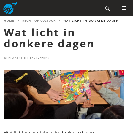
Skip

to
content
PRIMAR
HOME
>
RECHT OP CULTUUR
>
WAT LICHT IN DONKERE DAGEN
MENU
Wat licht in
donkere dagen
GEPLAATST OP
01/07/2026
Wat licht en leutigheid in donkere dagen…