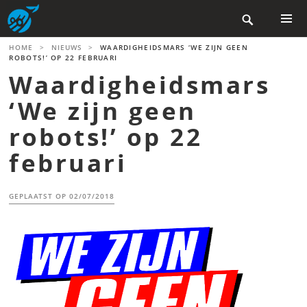
Skip

to
content
PRIMAR
HOME
>
NIEUWS
>
WAARDIGHEIDSMARS ‘WE ZIJN GEEN
MENU
ROBOTS!’ OP 22 FEBRUARI
Waardigheidsmars
‘We zijn geen
robots!’ op 22
februari
GEPLAATST OP
02/07/2018