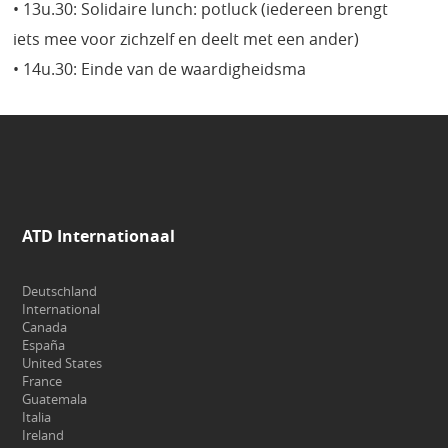
• 13u.30: Solidaire lunch: potluck (iedereen brengt
iets mee voor zichzelf en deelt met een ander)
• 14u.30: Einde van de waardigheidsma
ATD Internationaal
Deutschland
International
Canada
España
United States
France
Guatemala
Italia
Ireland