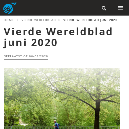
Skip

to
content
PRIMAR
HOME
>
VIERDE WERELDBLAD
>
VIERDE WERELDBLAD JUNI 2020
MENU
Vierde Wereldblad
juni 2020
GEPLAATST OP
06/05/2020