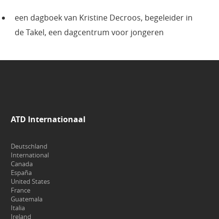
een dagboek van Kristine Decroos, begeleider in
de Takel, een dagcentrum voor jongeren
ATD Internationaal
Deutschland
International
Canada
España
United States
France
Guatemala
Italia
Ireland