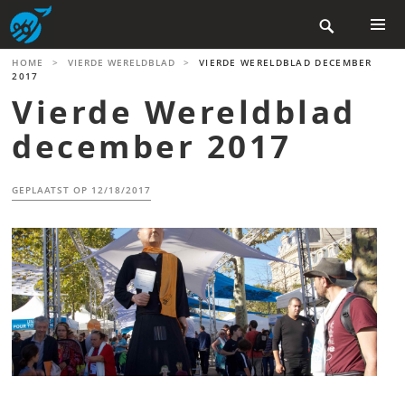
Skip

to
content
PRIMAR
HOME
>
VIERDE WERELDBLAD
>
VIERDE WERELDBLAD DECEMBER
MENU
2017
Vierde Wereldblad
december 2017
GEPLAATST OP
12/18/2017