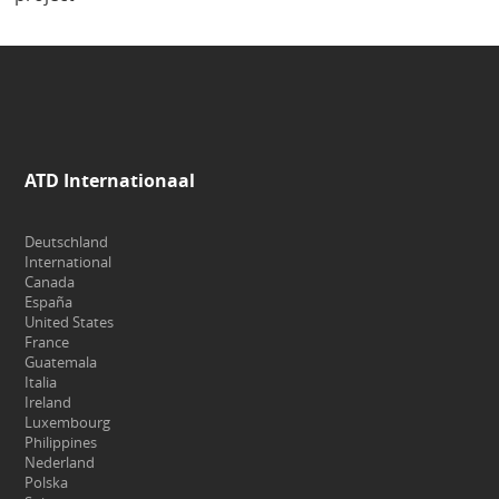
ATD Internationaal
Deutschland
International
Canada
España
United States
France
Guatemala
Italia
Ireland
Luxembourg
Philippines
Nederland
Polska