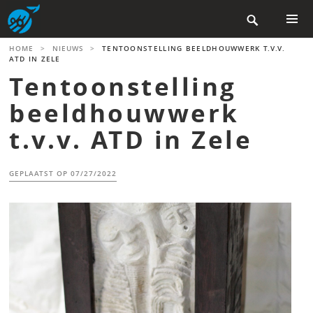
Skip

to
content
PRIMAR
HOME
>
NIEUWS
>
TENTOONSTELLING BEELDHOUWWERK T.V.V.
MENU
ATD IN ZELE
Tentoonstelling
beeldhouwwerk
t.v.v. ATD in Zele
GEPLAATST OP
07/27/2022