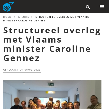
Skip

to
content
PRIMAR
HOME
>
NIEUWS
>
STRUCTUREEL OVERLEG MET VLAAMS
MENU
MINISTER CAROLINE GENNEZ
Structureel overleg
met Vlaams
minister Caroline
Gennez
GEPLAATST OP
06/03/2025