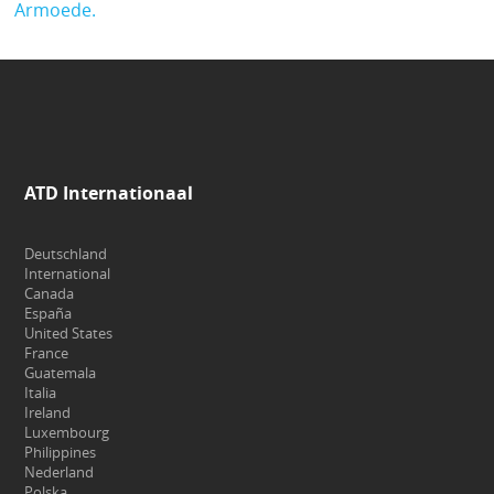
Armoede.
ATD Internationaal
Deutschland
International
Canada
España
United States
France
Guatemala
Italia
Ireland
Luxembourg
Philippines
Nederland
Polska