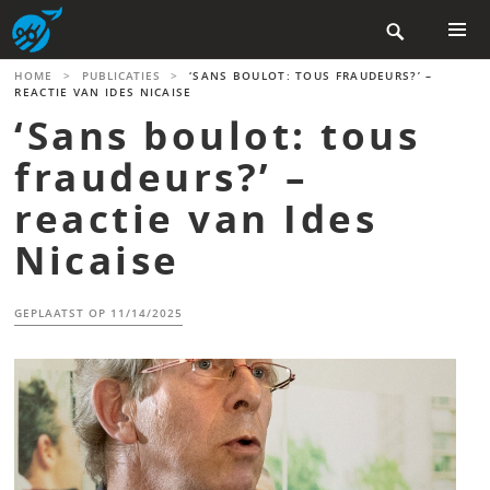
Skip

to
content
PRIMAR
HOME
>
PUBLICATIES
>
‘SANS BOULOT: TOUS FRAUDEURS?’ –
MENU
REACTIE VAN IDES NICAISE
‘Sans boulot: tous
fraudeurs?’ –
reactie van Ides
Nicaise
GEPLAATST OP
11/14/2025