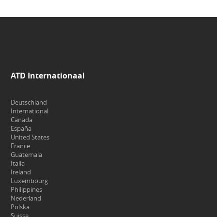
ATD Internationaal
Deutschland
International
Canada
España
United States
France
Guatemala
Italia
Ireland
Luxembourg
Philippines
Nederland
Polska
Suisse