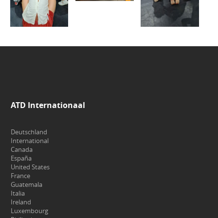
ATD Internationaal
Deutschland
International
Canada
España
United States
France
Guatemala
Italia
Ireland
Luxembourg