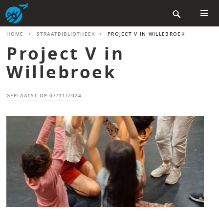
Skip

to
content
PRIMAR
HOME
>
STRAATBIBLIOTHEEK
>
PROJECT V IN WILLEBROEK
MENU
Project V in
Willebroek
GEPLAATST OP
07/11/2024