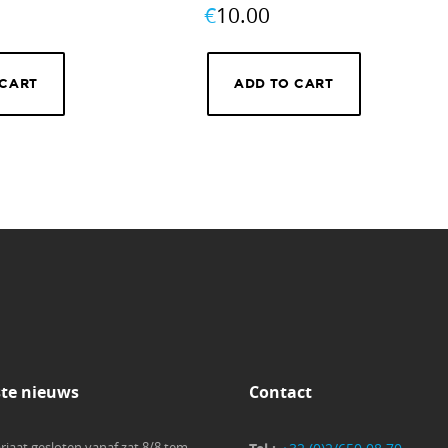
€
10.00
 CART
ADD TO CART
ste nieuws
Contact
riaat gesloten vanaf zat 8/8 tem