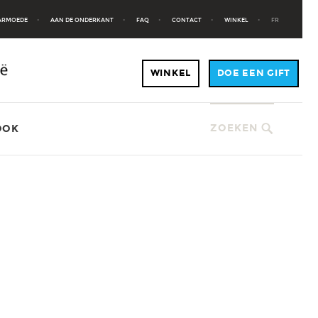
 ARMOEDE
AAN DE ONDERKANT
FAQ
CONTACT
WINKEL
FR
ZOEKEN
OOK