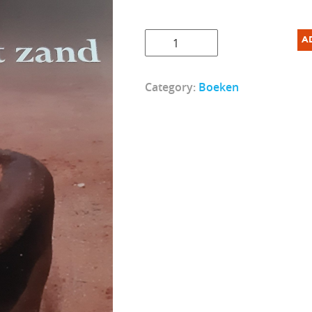
Strootjes
A
in
het
Category:
Boeken
zand
quantity