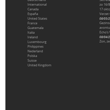
International
zo 16/8
Canada
17 okt
España
Verzet
United States
08/05/
Gezinsv
France
avontu
Guatemala
Echo’s 
Italia
Ireland
08/04/
Zon, z
Luxembourg
Philippines
Nederland
Polska
Suisse
United Kingdom