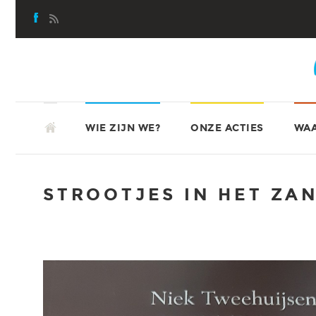
Skip
to
content
SKIP
ATD-VIERDEWERELD
TO
WIE ZIJN WE?
ONZE ACTIES
WAA
CONTENT
STROOTJES IN HET ZA