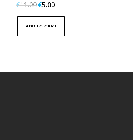
€
11.00
€
5.00
ADD TO CART