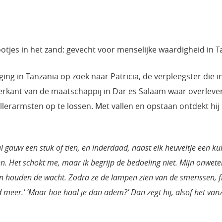
otjes in het zand: gevecht voor menselijke waardigheid in T
g in Tanzania op zoek naar Patricia, de verpleegster die in 
rkant van de maatschappij in Dar es Salaam waar overleven 
allerarmsten op te lossen. Met vallen en opstaan ontdekt hi
l gauw een stuk of tien, en inderdaad, naast elk heuveltje een kui
ven. Het schokt me, maar ik begrijp de bedoeling niet. Mijn onwet
gen houden de wacht. Zodra ze de lampen zien van de smerissen, 
eer.’ ‘Maar hoe haal je dan adem?’ Dan zegt hij, alsof het vanzel