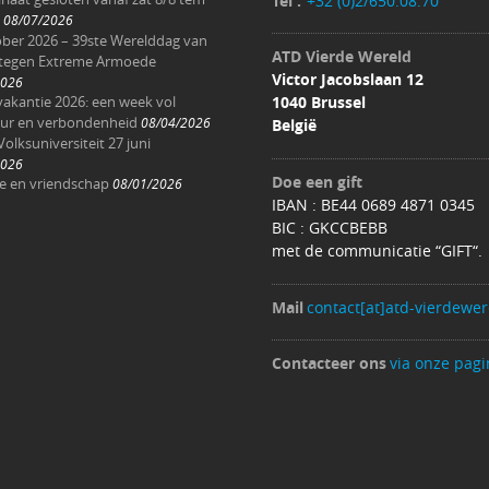
Tel :
+32 (0)2/650.08.70
08/07/2026
ober 2026 – 39ste Werelddag van
ATD Vierde Wereld
 tegen Extreme Armoede
Victor Jacobslaan 12
2026
akantie 2026: een week vol
1040 Brussel
ur en verbondenheid
08/04/2026
België
Volksuniversiteit 27 juni
2026
Doe een gift
ee en vriendschap
08/01/2026
IBAN : BE44 0689 4871 0345
BIC : GKCCBEBB
met de communicatie “GIFT“.
Mail
contact[at]atd-vierdewer
Contacteer ons
via onze pagi