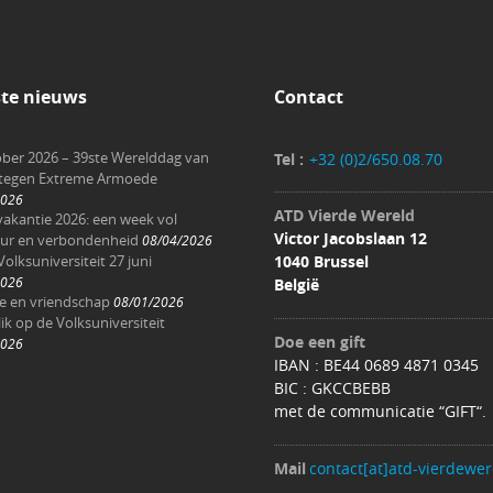
ste nieuws
Contact
ober 2026 – 39ste Werelddag van
Tel :
+32 (0)2/650.08.70
 tegen Extreme Armoede
2026
ATD Vierde Wereld
akantie 2026: een week vol
Victor Jacobslaan 12
ur en verbondenheid
08/04/2026
Volksuniversiteit 27 juni
1040 Brussel
2026
België
ee en vriendschap
08/01/2026
ik op de Volksuniversiteit
Doe een gift
2026
IBAN : BE44 0689 4871 0345
BIC : GKCCBEBB
met de communicatie “GIFT“.
Mail
contact[at]atd-vierdewer