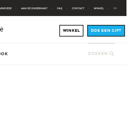
 ARMOEDE
AAN DE ONDERKANT
FAQ
CONTACT
WINKEL
FR
ZOEKEN
OOK