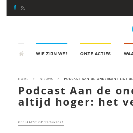
Skip
to
content
SKIP
ATD-VIERDEWERELD
TO
WIE ZIJN WE?
ONZE ACTIES
WAA
CONTENT
HOME
>
NIEUWS
>
PODCAST AAN DE ONDERKANT LIGT DE
Podcast Aan de ond
altijd hoger: het v
GEPLAATST OP
11/04/2021