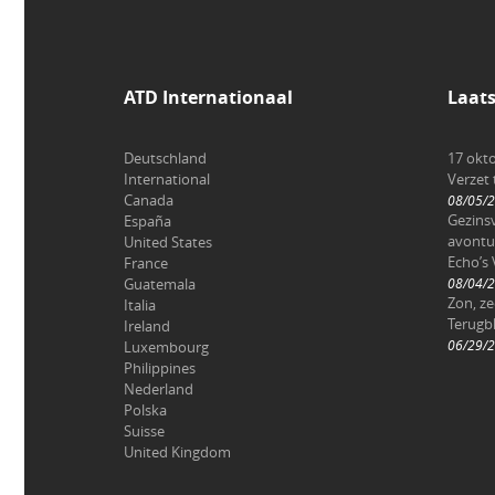
ATD Internationaal
Laat
Deutschland
17 okt
International
Verzet
Canada
08/05/
Gezinsv
España
avontu
United States
Echo’s 
France
Guatemala
08/04/
Zon, z
Italia
Terugbl
Ireland
06/29/
Luxembourg
Philippines
Nederland
Polska
Suisse
United Kingdom