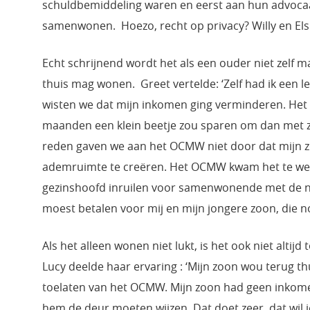
schuldbemiddeling waren en eerst aan hun advoca
samenwonen. Hoezo, recht op privacy? Willy en Els 
Echt schrijnend wordt het als een ouder niet zelf m
thuis mag wonen. Greet vertelde: ‘Zelf had ik een l
wisten we dat mijn inkomen ging verminderen. Het
maanden een klein beetje zou sparen om dan met z
reden gaven we aan het OCMW niet door dat mijn z
ademruimte te creëren. Het OCMW kwam het te wet
gezinshoofd inruilen voor samenwonende met de nod
moest betalen voor mij en mijn jongere zoon, die no
Als het alleen wonen niet lukt, is het ook niet alti
Lucy deelde haar ervaring : ‘Mijn zoon wou terug t
toelaten van het OCMW. Mijn zoon had geen inkome
hem de deur moeten wijzen. Dat doet zeer, dat wil je