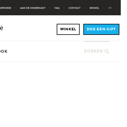
 ARMOEDE
AAN DE ONDERKANT
FAQ
CONTACT
WINKEL
FR
ZOEKEN
OOK