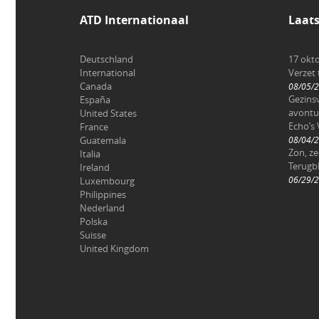
ATD Internationaal
Laat
Deutschland
17 okt
International
Verzet
Canada
08/05/
Gezinsv
España
avontu
United States
Echo’s 
France
Guatemala
08/04/
Zon, z
Italia
Terugbl
Ireland
06/29/
Luxembourg
Philippines
Nederland
Polska
Suisse
United Kingdom