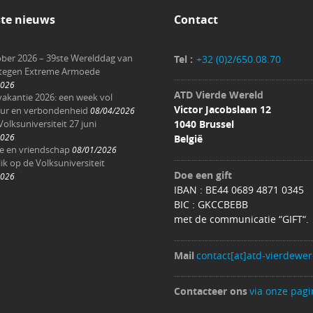
ste nieuws
Contact
ober 2026 – 39ste Werelddag van
Tel :
+32 (0)2/650.08.70
 tegen Extreme Armoede
2026
ATD Vierde Wereld
akantie 2026: een week vol
Victor Jacobslaan 12
ur en verbondenheid
08/04/2026
Volksuniversiteit 27 juni
1040 Brussel
2026
België
ee en vriendschap
08/01/2026
ik op de Volksuniversiteit
Doe een gift
2026
IBAN : BE44 0689 4871 0345
BIC : GKCCBEBB
met de communicatie “GIFT“.
Mail
contact[at]atd-vierdewer
Contacteer ons
via onze pagi