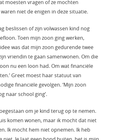
at moesten vragen of ze mochten
waren niet de enigen in deze situatie.
ag beslissen of zijn volwassen kind nog
eefloon. Toen mijn zoon ging werken,
 idee was dat mijn zoon gedurende twee
ijn vriendin te gaan samenwonen. Om die
oon nu een loon had. Om wat financiële
en.’ Greet moest haar statuut van
ige financiële gevolgen. ‘Mijn zoon
g naar school ging’.
jd toegestaan om je kind terug op te nemen.
huis komen wonen, maar ik mocht dat niet
n. Ik mocht hem niet opnemen. Ik heb
 niet. Je laat geen hond buiten, het is mijn