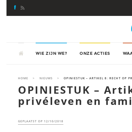
Skip
to
content
SKIP
ATD-VIERDEWERELD
TO
WIE ZIJN WE?
ONZE ACTIES
WAA
CONTENT
HOME
>
NIEUWS
>
OPINIESTUK – ARTIKEL 8: RECHT OP P
OPINIESTUK – Artik
privéleven en fami
GEPLAATST OP
12/10/2018