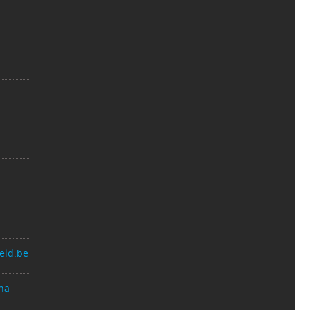
eld.be
na