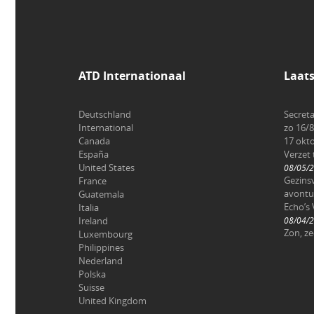
ATD Internationaal
Laat
Deutschland
Secreta
International
zo 16/8
Canada
17 okt
España
Verzet
United States
08/05/
Gezinsv
France
avontu
Guatemala
Echo’s 
Italia
Ireland
08/04/
Zon, z
Luxembourg
Philippines
Nederland
Polska
Suisse
United Kingdom