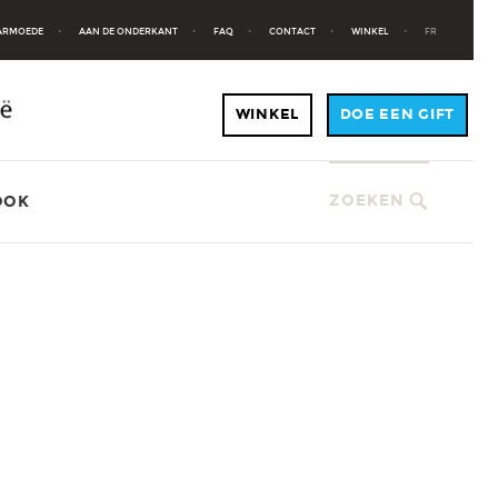
 ARMOEDE
AAN DE ONDERKANT
FAQ
CONTACT
WINKEL
FR
ZOEKEN
OOK