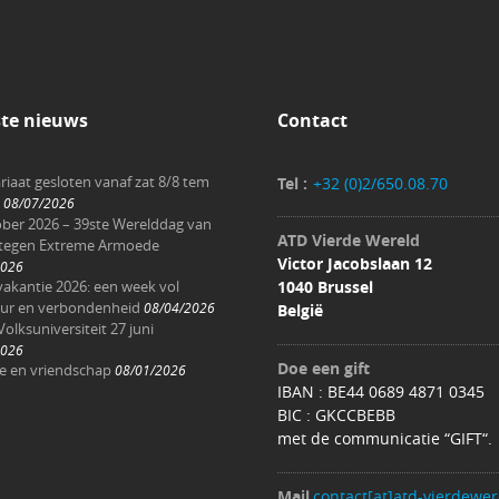
ste nieuws
Contact
riaat gesloten vanaf zat 8/8 tem
Tel :
+32 (0)2/650.08.70
08/07/2026
ober 2026 – 39ste Werelddag van
ATD Vierde Wereld
 tegen Extreme Armoede
Victor Jacobslaan 12
2026
akantie 2026: een week vol
1040 Brussel
ur en verbondenheid
08/04/2026
België
Volksuniversiteit 27 juni
2026
Doe een gift
ee en vriendschap
08/01/2026
IBAN : BE44 0689 4871 0345
BIC : GKCCBEBB
met de communicatie “GIFT“.
Mail
contact[at]atd-vierdewer