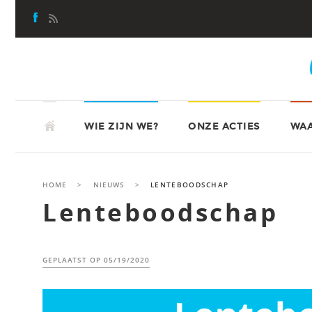
Skip
to
content
SKIP
ATD-VIERDEWERELD
TO
WIE ZIJN WE?
ONZE ACTIES
WAA
CONTENT
HOME
>
NIEUWS
>
LENTEBOODSCHAP
Lenteboodschap
GEPLAATST OP
05/19/2020