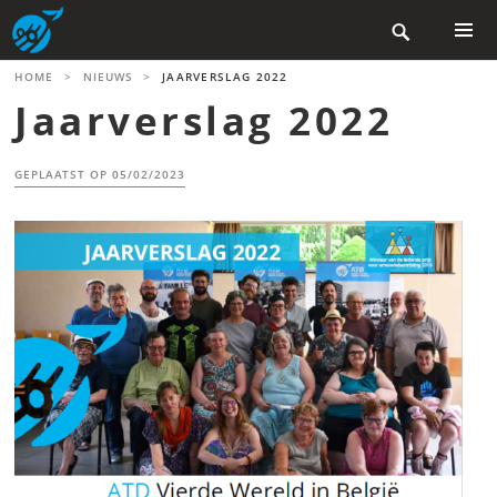
Skip

to
content
PRIMAR
HOME
>
NIEUWS
>
JAARVERSLAG 2022
MENU
Jaarverslag 2022
GEPLAATST OP
05/02/2023