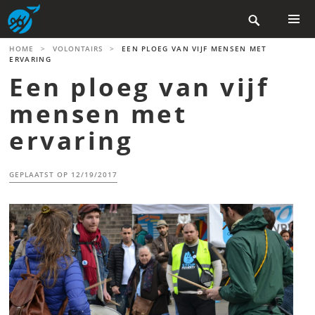
Skip

to
content
PRIMAR
HOME
>
VOLONTAIRS
>
EEN PLOEG VAN VIJF MENSEN MET
MENU
ERVARING
Een ploeg van vijf
mensen met
ervaring
GEPLAATST OP
12/19/2017