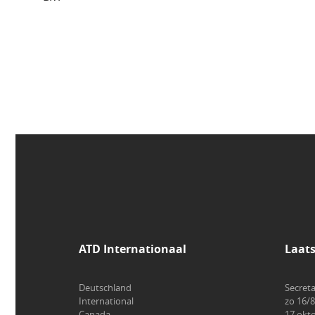
ATD Internationaal
Laat
Deutschland
Secreta
International
zo 16/8
Canada
17 okt