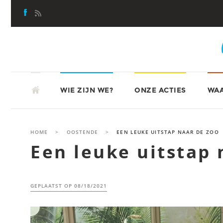
Skip
to
content
SKIP
ATD-VIERDEWERELD
TO
WIE ZIJN WE?
ONZE ACTIES
WAA
CONTENT
HOME
>
OOSTENDE
>
EEN LEUKE UITSTAP NAAR DE ZOO
Een leuke uitstap 
GEPLAATST OP
08/18/2021