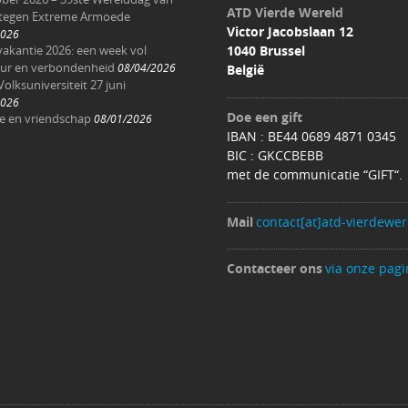
ATD Vierde Wereld
 tegen Extreme Armoede
Victor Jacobslaan 12
2026
akantie 2026: een week vol
1040 Brussel
ur en verbondenheid
08/04/2026
België
Volksuniversiteit 27 juni
2026
Doe een gift
ee en vriendschap
08/01/2026
IBAN : BE44 0689 4871 0345
BIC : GKCCBEBB
met de communicatie “GIFT“.
Mail
contact[at]atd-vierdewer
Contacteer ons
via onze pagi