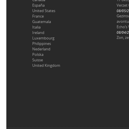
España
Verzet
United States
08/05/
Gezinsv
France
avontu
Guatemala
Echo’s 
Italia
Ireland
08/04/
Zon, z
Luxembourg
Philippines
Nederland
Polska
Suisse
United Kingdom