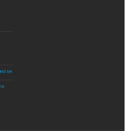
eld.be
na