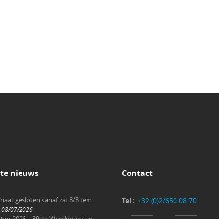
ste nieuws
Contact
riaat gesloten vanaf zat 8/8 tem
Tel :
+32 (0)2/650.08.70
08/07/2026
ober 2026 – 39ste Werelddag van