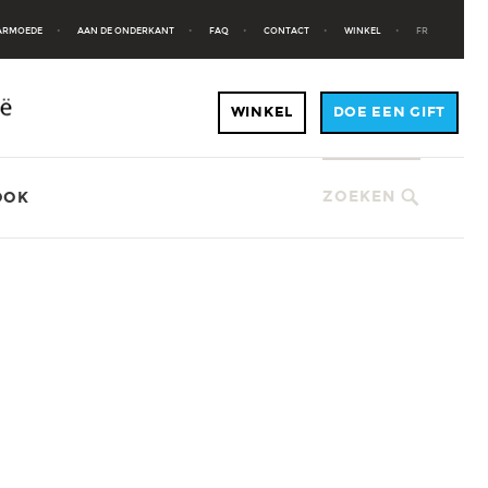
 ARMOEDE
AAN DE ONDERKANT
FAQ
CONTACT
WINKEL
FR
ZOEKEN
OOK