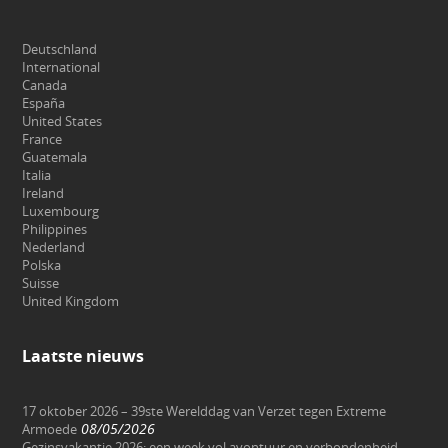
Deutschland
International
Canada
España
United States
France
Guatemala
Italia
Ireland
Luxembourg
Philippines
Nederland
Polska
Suisse
United Kingdom
Laatste nieuws
17 oktober 2026 – 39ste Werelddag van Verzet tegen Extreme
08/05/2026
Armoede
Gezinsvakantie 2026: een week vol avontuur en verbondenheid