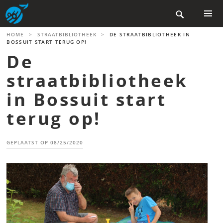
Skip

to
content
PRIMAR
HOME
>
STRAATBIBLIOTHEEK
>
DE STRAATBIBLIOTHEEK IN
MENU
BOSSUIT START TERUG OP!
De
straatbibliotheek
in Bossuit start
terug op!
GEPLAATST OP
08/25/2020