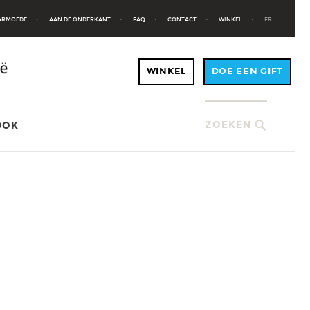
 ARMOEDE
AAN DE ONDERKANT
FAQ
CONTACT
WINKEL
FR
ZOEKEN
OOK