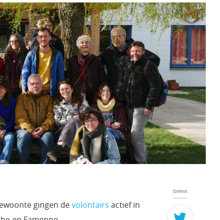
Delen
 gewoonte gingen de
volontairs
actief in
arche-en Famenne.