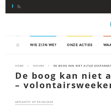
Skip
to
content
SKIP
ATD-VIERDEWERELD
TO
WIE ZIJN WE?
ONZE ACTIES
WAA
CONTENT
HOME
>
NIEUWS
>
DE BOOG KAN NIET ALTIJD GESPANNE
De boog kan niet a
– volontairsweeke
GEPLAATST OP
03/26/2026