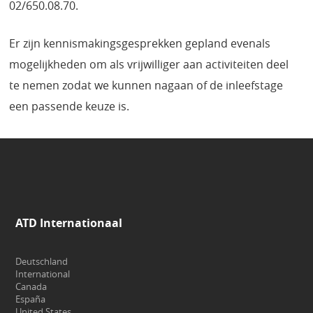
02/650.08.70.
Er zijn kennismakingsgesprekken gepland evenals
mogelijkheden om als vrijwilliger aan activiteiten deel
te nemen zodat we kunnen nagaan of de inleefstage
een passende keuze is.
ATD Internationaal
Deutschland
International
Canada
España
United States