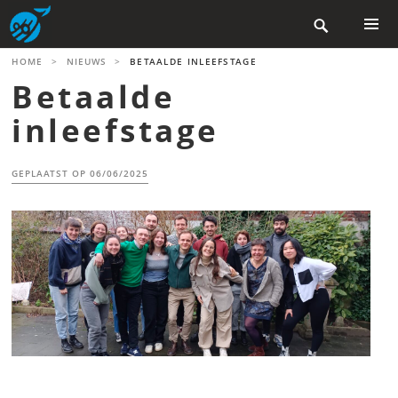
Skip

to
content
PRIMAR
HOME
>
NIEUWS
>
BETAALDE INLEEFSTAGE
MENU
Betaalde
inleefstage
GEPLAATST OP
06/06/2025