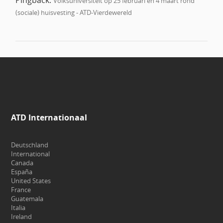
Pingback:
Volksuniversiteit op 25 februari en 4 maart rond
(sociale) huisvesting - ATD-Vierdewereld
ATD Internationaal
Deutschland
International
Canada
España
United States
France
Guatemala
Italia
Ireland