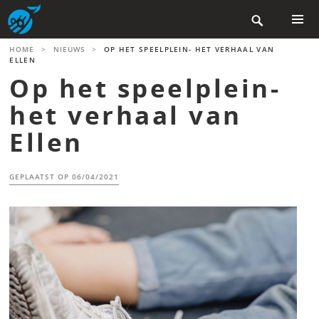
Skip

to
content
PRIMAR
HOME
>
NIEUWS
>
OP HET SPEELPLEIN- HET VERHAAL VAN
MENU
ELLEN
Op het speelplein-
het verhaal van
Ellen
GEPLAATST OP
06/04/2021