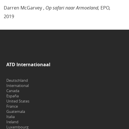
Darren McGarvey ,
Op safari naar Armoeland,
EPO,
2019
ATD Internationaal
Deutschland
International
Canada
España
United States
France
Guatemala
Italia
Ireland
Luxembourg