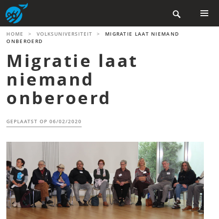
Skip

to
content
PRIMAR
HOME
>
VOLKSUNIVERSITEIT
>
MIGRATIE LAAT NIEMAND
MENU
ONBEROERD
Migratie laat
niemand
onberoerd
GEPLAATST OP
06/02/2020