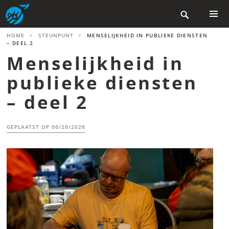
Skip

to
content
PRIMAR
HOME
>
STEUNPUNT
>
MENSELIJKHEID IN PUBLIEKE DIENSTEN
MENU
– DEEL 2
Menselijkheid in
publieke diensten
– deel 2
GEPLAATST OP
06/26/2026