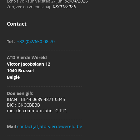
08/04/2026
Echo’s Volksuniversiteit 27 juni
08/01/2026
Zon, zee en vriendschap
Contact
Tel :
+32 (0)2/650.08.70
ATD Vierde Wereld
Victor Jacobslaan 12
1040 Brussel
België
Doe een gift
IBAN : BE44 0689 4871 0345
BIC : GKCCBEBB
met de communicatie “GIFT“.
Mail
contact[at]atd-vierdewereld.be