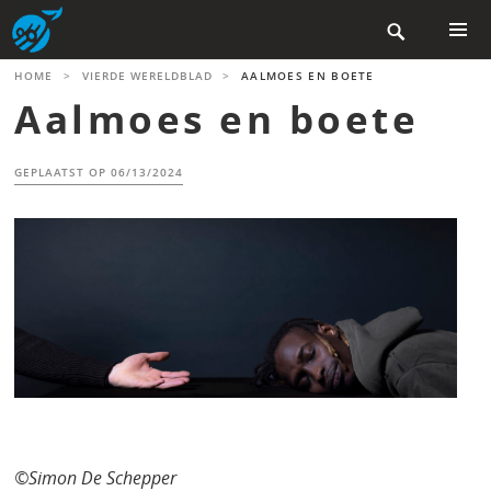
Skip

to
content
PRIMAR
HOME
>
VIERDE WERELDBLAD
>
AALMOES EN BOETE
MENU
Aalmoes en boete
GEPLAATST OP
06/13/2024
©Simon De Schepper