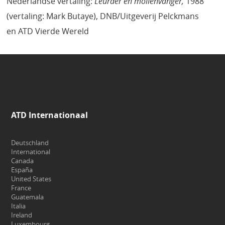
Nederlandse vertaling:
Leurder en mollenvanger,
1988
(vertaling: Mark Butaye), DNB/Uitgeverij Pelckmans
en ATD Vierde Wereld
ATD Internationaal
Deutschland
International
Canada
España
United States
France
Guatemala
Italia
Ireland
Luxembourg