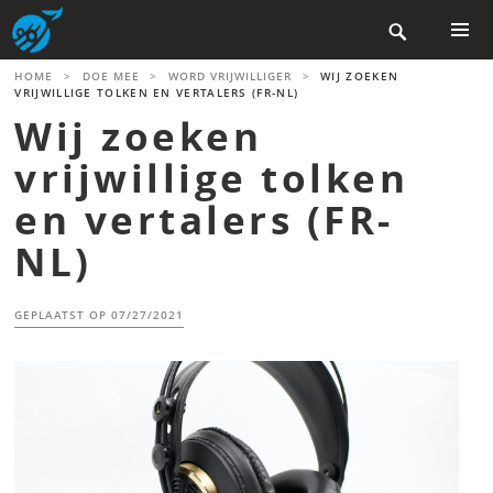
Skip

to
content
PRIMAR
HOME
>
DOE MEE
>
WORD VRIJWILLIGER
>
WIJ ZOEKEN
MENU
VRIJWILLIGE TOLKEN EN VERTALERS (FR-NL)
Wij zoeken
vrijwillige tolken
en vertalers (FR-
NL)
GEPLAATST OP
07/27/2021