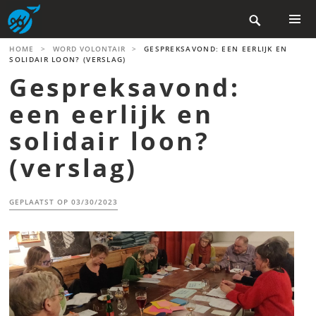
Skip

to
content
PRIMAR
HOME
>
WORD VOLONTAIR
>
GESPREKSAVOND: EEN EERLIJK EN
MENU
SOLIDAIR LOON? (VERSLAG)
Gespreksavond:
een eerlijk en
solidair loon?
(verslag)
GEPLAATST OP
03/30/2023