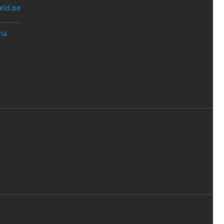
eld.be
na