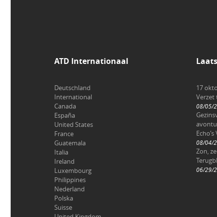
ATD Internationaal
Laat
Deutschland
17 okt
International
Verzet
Canada
08/05/
Gezinsv
España
avontu
United States
Echo’s 
France
Guatemala
08/04/
Zon, z
Italia
Terugbl
Ireland
06/29/
Luxembourg
Philippines
Nederland
Polska
Suisse
United Kingdom