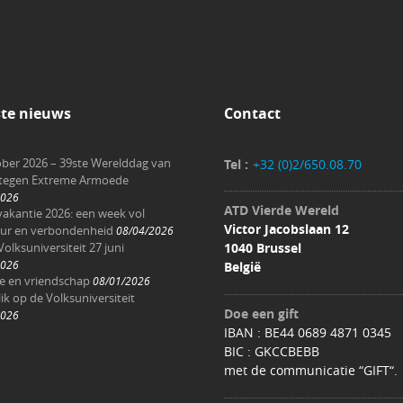
ste nieuws
Contact
ober 2026 – 39ste Werelddag van
Tel :
+32 (0)2/650.08.70
 tegen Extreme Armoede
2026
ATD Vierde Wereld
akantie 2026: een week vol
Victor Jacobslaan 12
ur en verbondenheid
08/04/2026
Volksuniversiteit 27 juni
1040 Brussel
2026
België
ee en vriendschap
08/01/2026
ik op de Volksuniversiteit
Doe een gift
2026
IBAN : BE44 0689 4871 0345
BIC : GKCCBEBB
met de communicatie “GIFT“.