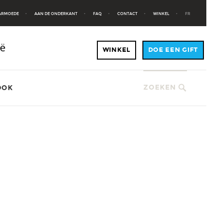
 ARMOEDE
AAN DE ONDERKANT
FAQ
CONTACT
WINKEL
FR
ZOEKEN
OOK