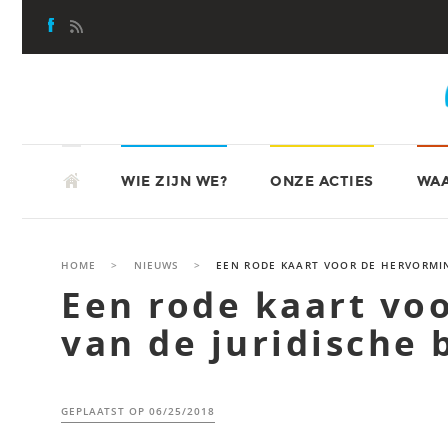
Skip
to
content
SKIP
ATD-VIERDEWERELD
TO
WIE ZIJN WE?
ONZE ACTIES
WAA
CONTENT
HOME
>
NIEUWS
>
EEN RODE KAART VOOR DE HERVORMIN
Een rode kaart vo
van de juridische 
GEPLAATST OP
06/25/2018