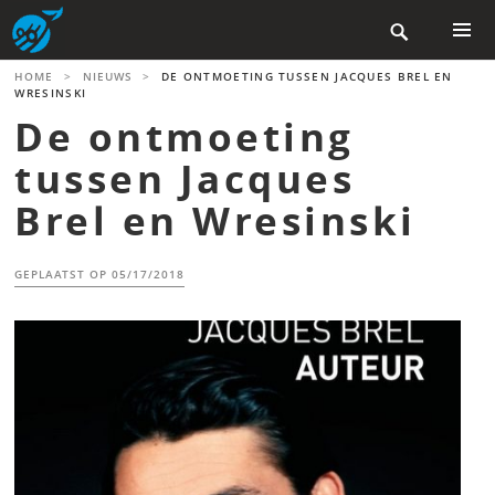
Skip

to
content
PRIMAR
HOME
>
NIEUWS
>
DE ONTMOETING TUSSEN JACQUES BREL EN
MENU
WRESINSKI
De ontmoeting
tussen Jacques
Brel en Wresinski
GEPLAATST OP
05/17/2018