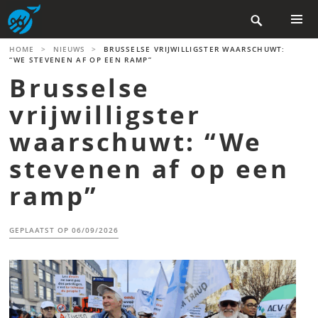
Skip

to
content
PRIMAR
HOME
>
NIEUWS
>
BRUSSELSE VRIJWILLIGSTER WAARSCHUWT:
MENU
“WE STEVENEN AF OP EEN RAMP”
Brusselse
vrijwilligster
waarschuwt: “We
stevenen af op een
ramp”
GEPLAATST OP
06/09/2026