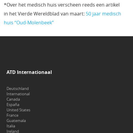
*Over het medisch huis verscheen reeds een artikel
in het Vierde Wereldblad van maart:
50 jaar medisch
huis “Oud-Molenbeek”
ATD Internationaal
Deutschland
International
Canada
España
United States
France
Guatemala
Italia
Ireland