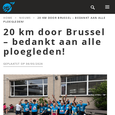
Skip

to
content
PRIMAR
HOME
>
NIEUWS
>
20 KM DOOR BRUSSEL – BEDANKT AAN ALLE
MENU
PLOEGLEDEN!
20 km door Brussel
– bedankt aan alle
ploegleden!
GEPLAATST OP
06/05/2026