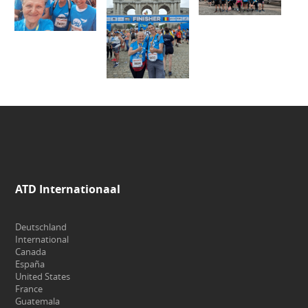
ATD Internationaal
Deutschland
International
Canada
España
United States
France
Guatemala